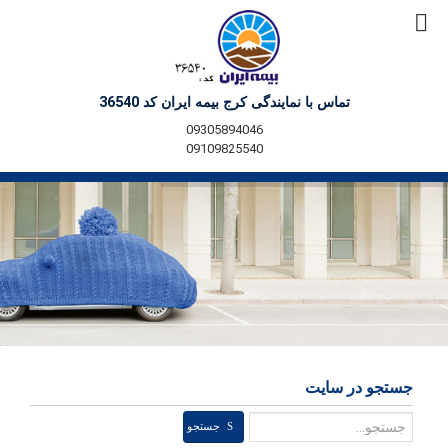
تماس با نمایندگی کرج بیمه ایران کد 36540
09305894046
09109825540
جستجو در سایت
جستجو
جستجو