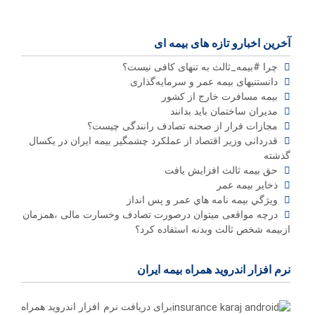
آخرین اخبارو تازه های بیمه ای
چرا #بیمه_ثالث به تنهای کافی نیست؟
دانستنیهای بیمه عمر و سرمایه‌گذاری
بیمه مسافرت خارج از کشور
مدیران ساختمان باید بدانند
مجازات فرار از صحنه تصادف رانندگی چیست؟
قدردانی وزیر اقتصاد از عملکرد چشمگیر بیمه ایران در یکسال
گذشته
حق بیمه ثالث افزایش یافت
ذخاير بيمه عمر
ويژگي بيمه نامه هاي عمر و پس انداز
درچه مواقعی میتوان درصورت تصادف وخسارت مالی ،همزمان
ازبیمه شخص ثالث وبدنه استفاده کرد؟
نرم افزار اندروید همراه بیمه ایران
برای دریافت نرم افزار اندروید همراه