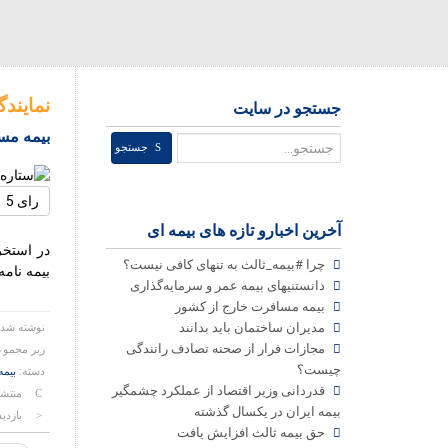
نمایند
جستجو در سایت
بیمه مس
جستجو
جستجو
لطفا
رای
آخرین اخبارو تازه های بیمه ای
دهید
در استخر
چرا #بیمه_ثالث به تنهای کافی نیست؟
بیمه نام
دانستنیهای بیمه عمر و سرمایه‌گذاری
بیمه مسافرت خارج از کشور
مدیران ساختمان باید بدانند
نوشته شد
مجازات فرار از صحنه تصادف رانندگی
زیر مجموع
چیست؟
دسته:
بیمه
قدردانی وزیر اقتصاد از عملکرد چشمگیر
منتشر شده
بیمه ایران در یکسال گذشته
بازدید: 59
حق بیمه ثالث افزایش یافت