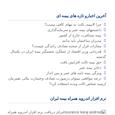
آخرین اخبارو تازه های بیمه ای
چرا #بیمه_ثالث به تنهای کافی نیست؟
دانستنیهای بیمه عمر و سرمایه‌گذاری
بیمه مسافرت خارج از کشور
مدیران ساختمان باید بدانند
مجازات فرار از صحنه تصادف رانندگی چیست؟
قدردانی وزیر اقتصاد از عملکرد چشمگیر بیمه ایران در یکسال
گذشته
حق بیمه ثالث افزایش یافت
ذخاير بيمه عمر
ويژگي بيمه نامه هاي عمر و پس انداز
درچه مواقعی میتوان درصورت تصادف وخسارت مالی ،همزمان
ازبیمه شخص ثالث وبدنه استفاده کرد؟
نرم افزار اندروید همراه بیمه ایران
برای دریافت نرم افزار اندروید همراه