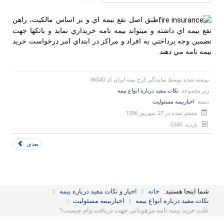
رای
دهید
طبق اصل نفع بيمه اي و بر اساس مالكيت، راهن
نفع بيمه اي داشته و ميتواند بيمه نامه خريداري نمايد و بانكها جهت
تضمين وجه پرداختي به افراد و مراكز در ابتداي امر درخواست خريد
بيمه نامه مي دهند.
نوشته شده توسط
نمایندگی کرج بیمه ایران کد 36540
زیر مجموعه:
نکات مفید درباره انواع بیمه
دسته:
اخباربیمه مسئولیت
منتشر شده در 27 شهریور 1396
بازدید: 5345
بعدی
شما اینجا هستید:
خانه
||
اخبار و نکات مفید درباره بیمه
||
نکات مفید درباره انواع بیمه
||
اخباربیمه مسئولیت
||
علت خريد بيمه نامه مرهوناتي جهت دريافت وام چيست؟