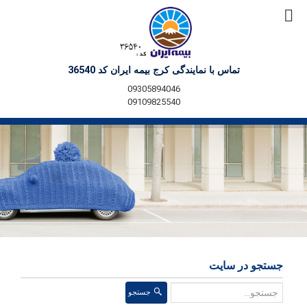
تماس با نمایندگی کرج بیمه ایران کد 36540
09305894046
09109825540
جستجو در سایت
جستجو
جستجو