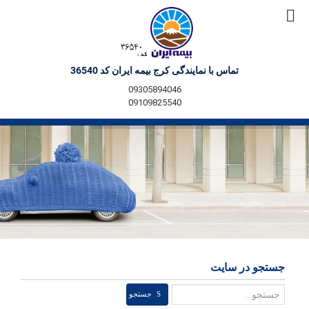
تماس با نمایندگی کرج بیمه ایران کد 36540
09305894046
09109825540
جستجو در سایت
جستجو
جستجو