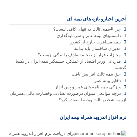
آخرین اخبارو تازه های بیمه ای
چرا #بیمه_ثالث به تنهای کافی نیست؟
دانستنیهای بیمه عمر و سرمایه‌گذاری
بیمه مسافرت خارج از کشور
مدیران ساختمان باید بدانند
مجازات فرار از صحنه تصادف رانندگی چیست؟
قدردانی وزیر اقتصاد از عملکرد چشمگیر بیمه ایران در یکسال
گذشته
حق بیمه ثالث افزایش یافت
ذخاير بيمه عمر
ويژگي بيمه نامه هاي عمر و پس انداز
درچه مواقعی میتوان درصورت تصادف وخسارت مالی ،همزمان
ازبیمه شخص ثالث وبدنه استفاده کرد؟
نرم افزار اندروید همراه بیمه ایران
برای دریافت نرم افزار اندروید همراه