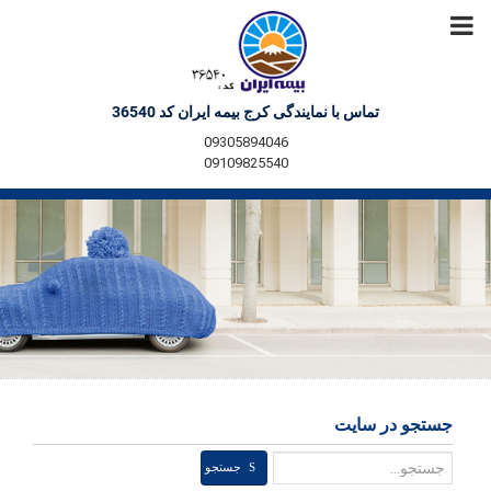
تماس با نمایندگی کرج بیمه ایران کد 36540
09305894046
09109825540
جستجو در سایت
جستجو
جستجو